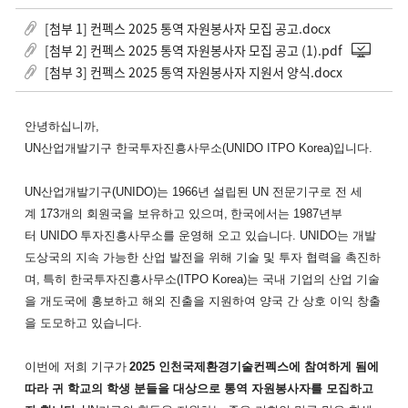
[첨부 1] 컨펙스 2025 통역 자원봉사자 모집 공고.docx
[첨부 2] 컨펙스 2025 통역 자원봉사자 모집 공고 (1).pdf
[첨부 3] 컨펙스 2025 통역 자원봉사자 지원서 양식.docx
안녕하십니까
,
UN
산업개발기구 한국투자진흥사무소
(UNIDO ITPO Korea)
입니다
.
UN
산업개발기구
(UNIDO)
는
1966
년 설립된
UN
전문기구로 전 세
계
173
개의 회원국을 보유하고 있으며
,
한국에서는
1987
년부
터
UNIDO
투자진흥사무소를 운영해 오고 있습니다
. UNIDO
는 개발
도상국의 지속 가능한 산업 발전을 위해 기술 및 투자 협력을 촉진하
며
,
특히 한국투자진흥사무소
(ITPO Korea)
는 국내 기업의 산업 기술
을 개도국에 홍보하고 해외 진출을 지원하여 양국 간 상호 이익 창출
을 도모하고 있습니다
.
이번에 저희 기구가
2025
인천국제환경기술컨펙스에 참여하게 됨에
따라 귀 학교의 학생 분들을 대상으로 통역 자원봉사자를 모집하고