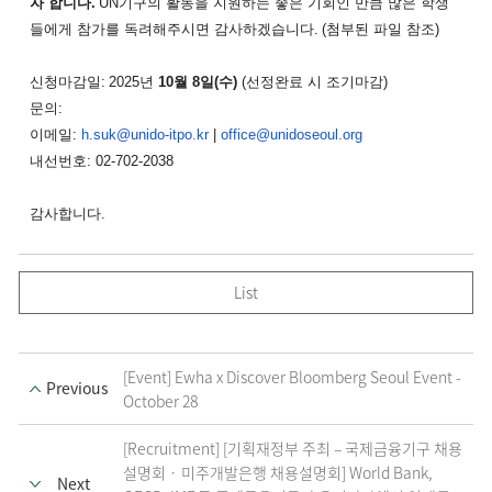
자 합니다
.
UN
기구의 활동을 지원하는 좋은 기회인 만큼 많은 학생
들에게 참가를 독려해주시면 감사하겠습니다
.
(
첨부된 파일 참조
)
신청마감일
:
2025
년
10
월
8
일
(
수
)
(
선정완료 시 조기마감
)
문의
:
이메일
:
h.suk@unido-itpo.kr
|
office@unidoseoul.org
내선번호
: 02-702-2038
감사합니다
.
List
[Event] Ewha x Discover Bloomberg Seoul Event -
Previous
October 28
[Recruitment] [기획재정부 주최 – 국제금융기구 채용
설명회 · 미주개발은행 채용설명회] World Bank,
Next