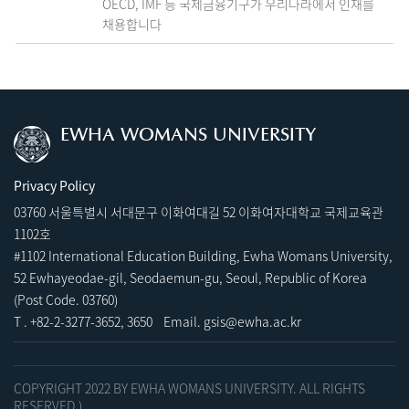
OECD, IMF 등 국제금융기구가 우리나라에서 인재를
채용합니다
EWHA WOMANS UNIVERSITY
Privacy Policy
03760 서울특별시 서대문구 이화여대길 52 이화여자대학교 국제교육관
1102호
#1102 International Education Building, Ewha Womans University,
52 Ewhayeodae-gil, Seodaemun-gu, Seoul, Republic of Korea
(Post Code. 03760)
T .
+82-2-3277-3652
,
3
650 Email.
gsis@ewha.ac.kr
COPYRIGHT 2022 BY EWHA WOMANS UNIVERSITY. ALL RIGHTS
RESERVED.)