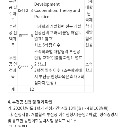
부전
국제
Development
공 필
대학
IS410
3
Cooperation: Theory and
수과
원
Practice
목
국제
학과
부전
국제학과 개발협력 전공 개설
개발
공 선
전공선택 교과목[붙임 파일1.
IS***
6
협력
택과
별표1 참고]
전공
목
최소 6학점 이수
소속학과별 개발협력 부전공
부전
인정 교과목[붙임 파일1. 별표
공 인
2 참고]
소속
G****
3
정과
3학점 필수 이수 (소속학과에
학과
목
서 부전공 인정과목은 최대 3학
점까지 인정.)
계
12
4. 부전공 신청 및 결과 확인
가. 2026학년도 1학기 신청기간: 4월 13일(월) ~ 4월 16일(목)
나. 신청서류: 개발협력 부전공 이수신청서(붙임2 파일), 성적증명서
및 유효한 공인어학능력시험 성적표 각 1부
다. 신청절차