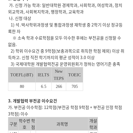
가. 신청 가능 학과: 일반대학원 경제학과, 사회학과, 여성학과, 정치
외교학과, 사회복지학과, 행정학과, 교육학과
나. 신청 대상
1) 석․박사학위과정생 및 통합과정생 재학생 중 2학기 이상 정규등
록한 자
※ 소속 학과 수료학점을 모두 이수한 후에는 부전공을 신청할 수
없음.
2) 학위 이수요건 중 9학점(보충과목으로 취득한 학점 제외) 이상 취
득하고. 신청 직전 학기까지의 평균 성적이 3.0 이상
3) 국제대학원 개발협력전공 운영위원회가 정하는 영어기준 충족
New
TOEFL(iBT)
IELTS
TOEIC
TEPS
80
6.5
266
705
3. 개발협력 부전공 이수요건
가. 부전공 이수학점: 12학점(부전공 학점 9학점 + 부전공 인정 학점
3학점) 이수
학수번
학
개설
구분
과목명
호
점
학과