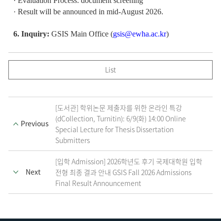
· Evaluation Process: document screening
· Result will be announced in mid-August 2026.
6. Inquiry:
GSIS Main Office (
gsis@ewha.ac.kr
)
List
[도서관] 학위논문 제출자를 위한 온라인 특강
(dCollection, Turnitin): 6/9(화) 14:00 Online
Previous
Special Lecture for Thesis Dissertation
Submitters
[입학 Admission] 2026학년도 후기 국제대학원 입학
Next
전형 최종 결과 안내 GSIS Fall 2026 Admissions
Final Result Announcement