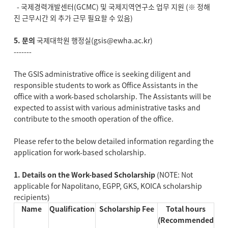
- 국제경력개발센터(GCMC) 및 국제지역연구소 업무 지원 (※ 정해
진 근무시간 외 추가 근무 필요할 수 있음)
5.
문의
국제대학원 행정실(gsis@ewha.ac.kr)
-------
The GSIS administrative office is seeking diligent and
responsible students to work as Office Assistants in the
office with a work-based scholarship. The Assistants will be
expected to assist with various administrative tasks and
contribute to the smooth operation of the office.
Please refer to the below detailed information regarding the
application for work-based scholarship.
1. Details on the Work-based Scholarship
(NOTE: Not
applicable for Napolitano, EGPP, GKS, KOICA scholarship
recipients)
Name
Qualification
Scholarship Fee
Total hours
(Recommended