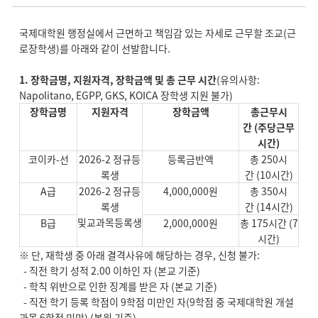
국제대학원 행정실에서 근면하고 책임감 있는 자세로 근무할 조교(근
로장학생)를 아래와 같이 선발합니다.
1.
장학금명, 지원자격, 장학금액 및 총 근무 시간
(유의사항:
Napolitano, EGPP, GKS, KOICA 장학생 지원 불가)
장학금명
지원자격
장학금액
총
근무
시
간
(
주당근무
시간
)
코이카-선
2026-2 정규등
등록금반액
총 250시
록생
간 (10시간)
A급
2026-2 정규등
4,000,000원
총 350시
록생
간 (14시간)
및교과목등록생
B급
2,000,000원
총 175시간 (7
시간)
※ 단, 재학생 중 아래 결격사유에 해당하는 경우, 신청 불가:
- 직전 학기 성적 2.00 이하인 자 (본교 기준)
- 학칙 위반으로 인한 징계를 받은 자 (본교 기준)
- 직전 학기 등록 학점이 9학점 미만인 자(9학점 중 국제대학원 개설
과목 6학점 미만) (본원 기준)