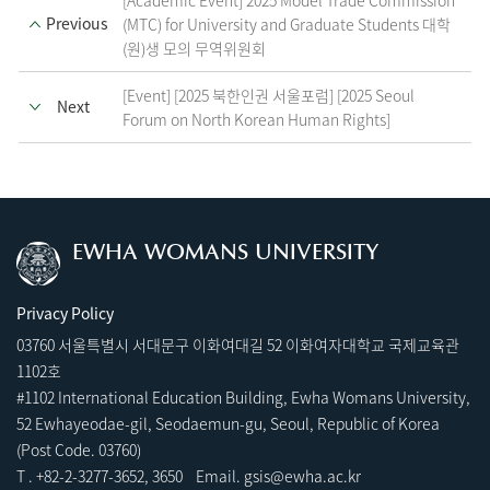
[Academic Event] 2025 Model Trade Commission
Previous
(MTC) for University and Graduate Students 대학
(원)생 모의 무역위원회
[Event] [2025 북한인권 서울포럼] [2025 Seoul
Next
Forum on North Korean Human Rights]
EWHA WOMANS UNIVERSITY
Privacy Policy
03760 서울특별시 서대문구 이화여대길 52 이화여자대학교 국제교육관
1102호
#1102 International Education Building, Ewha Womans University,
52 Ewhayeodae-gil, Seodaemun-gu, Seoul, Republic of Korea
(Post Code. 03760)
T .
+82-2-3277-3652
,
3
650 Email.
gsis@ewha.ac.kr