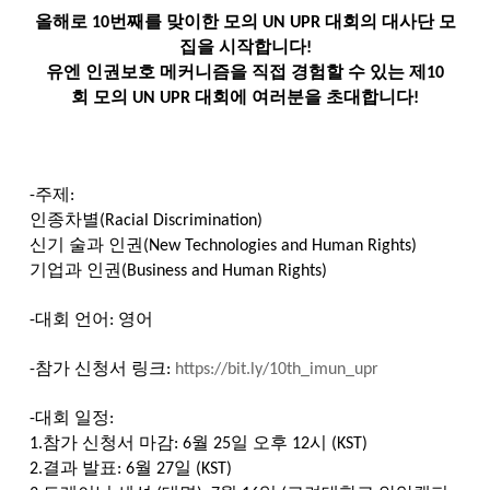
올해로
번째를
맞이한
모의
대회의
대사단
모
10
UN UPR
집을
시작합니다
!
유엔
인권보호
메커니즘을
직접
경험할
수
있는
제
10
회
모의
대회에
여러분을
초대합니다
UN UPR
!
주제
-
:
인종차별
(Racial Discrimination)
신기 술과
인권
(New Technologies and Human Rights)
기업과
인권
(Business and Human Rights)
대회
언어
영어
-
:
참가
신청서
링크
-
:
https://bit.ly/10th_imun_upr
대회
일정
-
:
참가
신청서
마감
월
일
오후
시
1.
: 6
25
12
(KST)
결과
발표
월
일
2.
: 6
27
(KST)