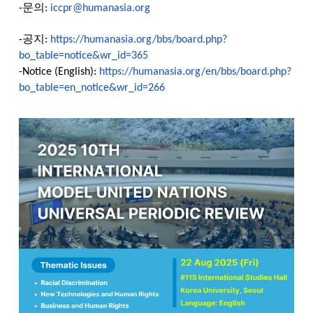
문의
-
:
iccpr@humanasia.org
공지
-
:
https://humanasia.org/bbs/board.php?
bo_table=notice&wr_id=365
-Notice (English):
https://humanasia.org/en/bbs/board.php?
bo_table=en_notice&wr_id=266