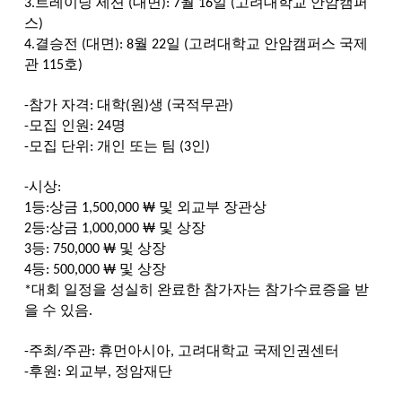
트레이닝
세션
대면
월
일
고려대학교
안암캠퍼
3.
(
): 7
16
(
스
)
결승전
대면
월
일
고려대학교
안암캠퍼스
국제
4.
(
): 8
22
(
관
호
115
)
참가
자격
대학
원
생
국적무관
-
:
(
)
(
)
모집
인원
명
-
: 24
모집
단위
개인
또는
팀
인
-
:
(3
)
시상
-
:
등
상금
및
외교부
장관상
1
:
1,500,000 ₩
등
상금
및
상장
2
:
1,000,000 ₩
등
및
상장
3
: 750,000 ₩
등
및
상장
4
: 500,000 ₩
대회
일정을
성실히
완료한
참가자는
참가수료증을
받
*
을
수
있음
.
주최
주관
휴먼아시아
고려대학교
국제인권센터
-
/
:
,
후원
외교부
정암재단
-
:
,