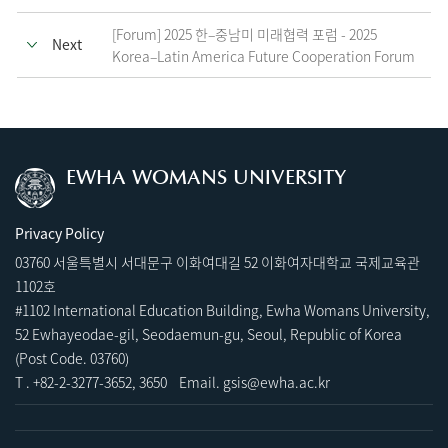
[Forum] 2025 한–중남미 미래협력 포럼 - 2025
Next
Korea–Latin America Future Cooperation Forum
EWHA WOMANS UNIVERSITY
Privacy Policy
03760 서울특별시 서대문구 이화여대길 52 이화여자대학교 국제교육관
1102호
#1102 International Education Building, Ewha Womans University,
52 Ewhayeodae-gil, Seodaemun-gu, Seoul, Republic of Korea
(Post Code. 03760)
T .
+82-2-3277-3652
,
3
650 Email.
gsis@ewha.ac.kr