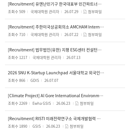
[Recruitment] 유엔난민기구 한국대표부 민간파트너십팀 HR 업무 지원 인턴 채용 / UNHCR Korea Office Private Partnership Team HR Support Intern
조회수 509
국제대학원 관리자
26.07.29
첨부파일
[Recruitment] 주한미국상공회의소 AMCHAM Internship: Government Affairs Team (1명) /
조회수 710
국제대학원 관리자
26.07.22
첨부파일
[Recruitment] 법무법인(유한) 지평 ESG센터 컨설턴트 모집 ESG Center Consultant – Jipyong LLC
조회수 1217
국제대학원 관리자
26.07.13
2026 SNU K-Startup Launchpad 서울대학교 외국인 유학생 창업지원 프로그램
조회수 866
GDIS
26.07.07
[Climate Project] Al Gore International Environmental NGO Korea Office 2026 Second Half Internship Recruitment (~07/20)
조회수 2269
Ewha GSIS
26.06.23
첨부파일
[Recruitment] RISTI 미래전략연구소 국제개발협력 분야 채용 안내.
조회수 1890
GSIS
26.06.23
첨부파일