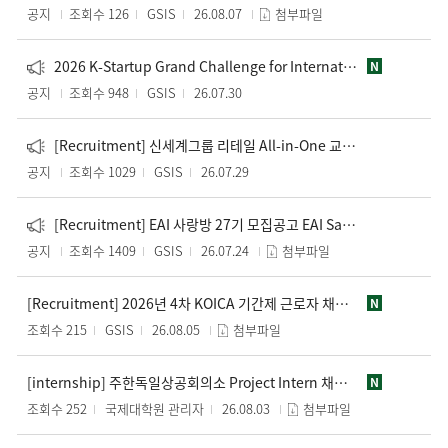
공지
조회수 126
GSIS
26.08.07
첨부파일
2026 K-Startup Grand Challenge for International Students Program
N
공지
조회수 948
GSIS
26.07.30
[Recruitment] 신세계그룹 리테일 All-in-One 교육 과정 2기 모집 Shinsegae Group Retail All-in-One Training Course (Cohort 2) Recruitment
공지
조회수 1029
GSIS
26.07.29
[Recruitment] EAI 사랑방 27기 모집공고 EAI Sarangbang 27th Recruitment Notice
공지
조회수 1409
GSIS
26.07.24
첨부파일
[Recruitment] 2026년 4차 KOICA 기간제 근로자 채용 공고문
N
조회수 215
GSIS
26.08.05
첨부파일
[internship] 주한독일상공회의소 Project Intern 채용 안내
N
조회수 252
국제대학원 관리자
26.08.03
첨부파일