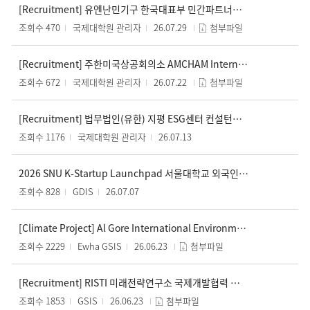
[Recruitment] 유엔난민기구 한국대표부 민간파트너십팀 HR 업무 지원 인턴 채용 / UNHCR Korea Office Private Partnership Team HR Support Intern
조회수 470
국제대학원 관리자
26.07.29
첨부파일
[Recruitment] 주한미국상공회의소 AMCHAM Internship: Government Affairs Team (1명) /
조회수 672
국제대학원 관리자
26.07.22
첨부파일
[Recruitment] 법무법인(유한) 지평 ESG센터 컨설턴트 모집 ESG Center Consultant – Jipyong LLC
조회수 1176
국제대학원 관리자
26.07.13
2026 SNU K-Startup Launchpad 서울대학교 외국인 유학생 창업지원 프로그램
조회수 828
GDIS
26.07.07
[Climate Project] Al Gore International Environmental NGO Korea Office 2026 Second Half Internship Recruitment (~07/20)
조회수 2229
Ewha GSIS
26.06.23
첨부파일
[Recruitment] RISTI 미래전략연구소 국제개발협력 분야 채용 안내.
조회수 1853
GSIS
26.06.23
첨부파일